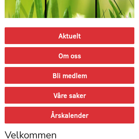
Aktuelt
Om oss
Bli medlem
Våre saker
Årskalender
Velkommen