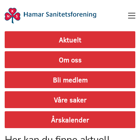
Aktuelt
Om oss
Bli medlem
Våre saker
Årskalender
Her kan du finne aktuell